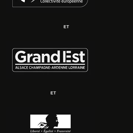
ET
ET