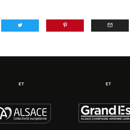
ET
ET