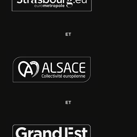
ET
ET