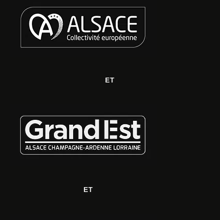
ET
ET