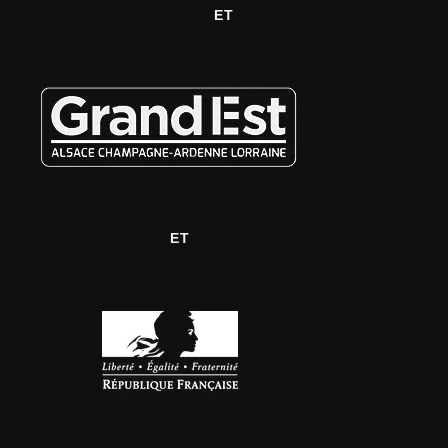
ET
ET