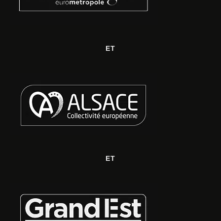
ET
ET