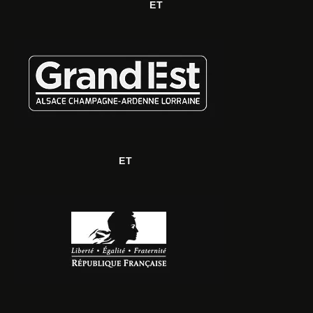
ET
ET