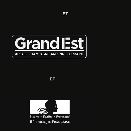
ET
ET