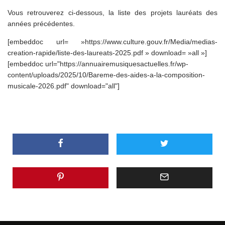
Vous retrouverez ci-dessous, la liste des projets lauréats des
années précédentes.
[embeddoc url= »https://www.culture.gouv.fr/Media/medias-
creation-rapide/liste-des-laureats-2025.pdf » download= »all »]
[embeddoc url="https://annuairemusiquesactuelles.fr/wp-
content/uploads/2025/10/Bareme-des-aides-a-la-composition-
musicale-2026.pdf" download="all"]