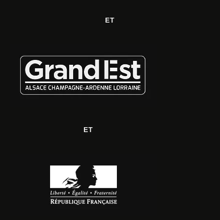
ET
ET