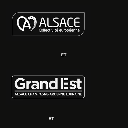
ET
ET