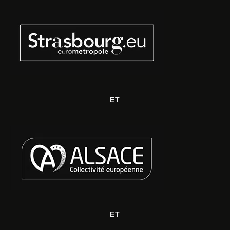
ET
ET