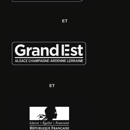
ET
ET