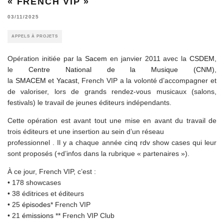
« FRENCH VIP »
03/11/2025
APPELS À PROJETS
Opération initiée par la
Sacem
en janvier 2011 avec la
CSDEM
,
le
Centre National de la Musique (CNM)
,
la
SMACEM
et
Yacast,
French VIP a la volonté d’accompagner et
de valoriser, lors de grands rendez-vous musicaux (salons,
festivals) le travail de jeunes éditeurs indépendants.
Cette opération est avant tout une mise en avant du travail de
trois éditeurs et une insertion au sein d’un réseau
professionnel . Il y a chaque année cinq rdv show cases qui leur
sont proposés (+d’infos dans la rubrique « partenaires »).
À ce jour, French VIP, c’est :
• 178 showcases
• 38 éditrices et éditeurs
• 25
épisodes
* French VIP
• 21
émissions
** French VIP Club