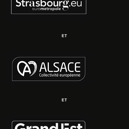
ET
ET