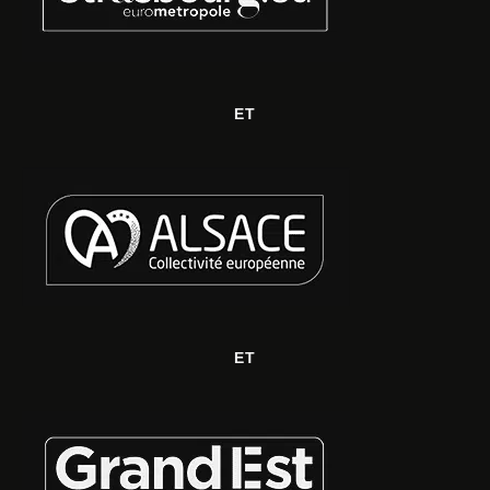
ET
ET