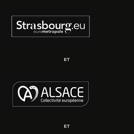
ET
ET