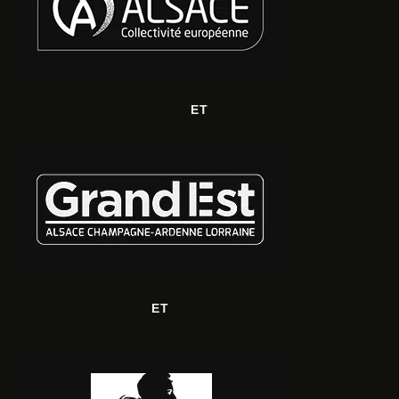
ET
ET