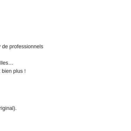
y de professionnels
elles…
 bien plus !
iginal).