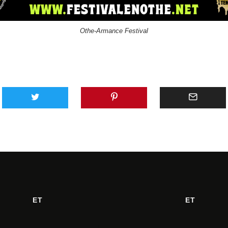
Othe-Armance Festival
ET
ET