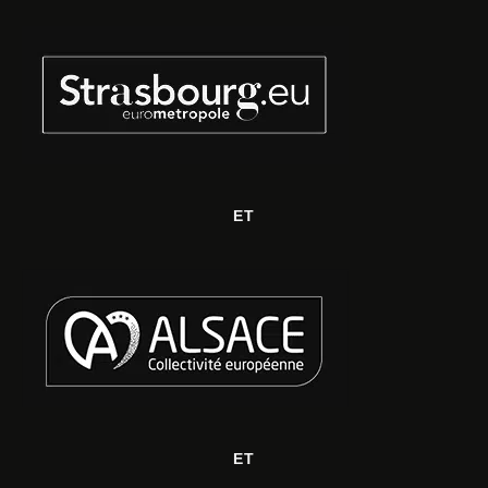
ET
ET