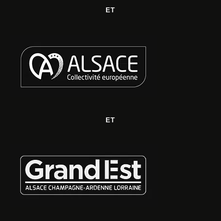
ET
ET