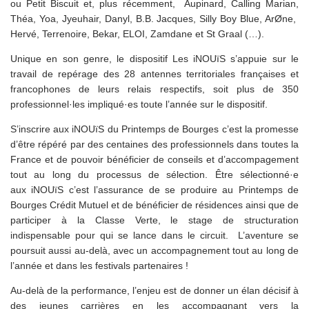
ou Petit Biscuit et, plus récemment, Aupinard, Calling Marian,
Théa, Yoa, Jyeuhair, Danyl, B.B. Jacques, Silly Boy Blue, ArØne,
Hervé, Terrenoire, Bekar, ELOI, Zamdane et St Graal (…).
Unique en son genre, le dispositif Les
i
NOU
ï
S s’appuie sur le
travail de repérage des 28 antennes territoriales françaises et
francophones de leurs relais respectifs, soit plus de 350
professionnel·les impliqué·es toute l’année sur le dispositif.
S’inscrire aux
i
NOU
ï
S du Printemps de Bourges c’est la promesse
d’être répéré par des centaines des professionnels dans toutes la
France et de pouvoir bénéficier de conseils et d’accompagement
tout au long du processus de sélection. Être sélectionné·e
aux
i
NOU
ï
S c’est l’assurance de se produire au Printemps de
Bourges Crédit Mutuel et de bénéficier de résidences ainsi que de
participer à la Classe Verte, le stage de structuration
indispensable pour qui se lance dans le circuit. L’aventure se
poursuit aussi au-delà, avec un accompagnement tout au long de
l’année et dans les festivals partenaires !
Au-delà de la performance, l’enjeu est de donner un élan décisif à
des jeunes carrières en les accompagnant vers la