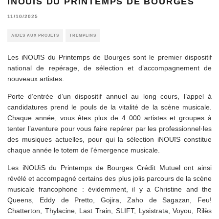
INOUÏS DU PRINTEMPS DE BOURGES
11/10/2025
AIDES AUX PROJETS
TREMPLINS
Les iNOUïS du Printemps de Bourges sont le premier dispositif
national de repérage, de sélection et d’accompagnement de
nouveaux artistes.
Porte d’entrée d’un dispositif annuel au long cours, l’appel à
candidatures prend le pouls de la vitalité de la scène musicale.
Chaque année, vous êtes plus de 4 000 artistes et groupes à
tenter l’aventure pour vous faire repérer par les professionnel·les
des musiques actuelles, pour qui la sélection iNOUïS constitue
chaque année le totem de l’émergence musicale.
Les
i
NOU
ï
S du Printemps de Bourges Crédit Mutuel ont ainsi
révélé et accompagné certains des plus jolis parcours de la scène
musicale francophone : évidemment, il y a Christine and the
Queens, Eddy de Pretto, Gojira, Zaho de Sagazan, Feu!
Chatterton, Thylacine, Last Train, SLIFT, Lysistrata, Voyou, Rilès