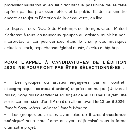
professionnalisation et en leur donnant la possibilité de se faire
repérer par les professionnel·les et le public. Et de transmettre
encore et toujours l’émotion de la découverte, en live !
Le dispositif des
i
NOU
ï
S du Printemps de Bourges Crédit Mutuel
s’adresse à tous les nouveaux groupes ou artistes, musicien·nes,
interprètes et compositeur·ices dans le champ des musiques
actuelles : rock, pop, chanson/global music, électro et hip-hop.
POUR L’APPEL À CANDIDATURES DE L’ÉDITION
2026, NE POURRONT PAS ÊTRE SÉLECTIONNÉ·ES :
Les groupes ou artistes engagé·es par un contrat
discographique (
contrat d’artiste
) auprès des majors (Universal
Music, Sony Music et Warner Music) et de leurs labels* ayant une
sortie commerciale d’un EP ou d’un album avant
le 13 avril 2026
.
*labels Sony, labels Universal, labels Warner
Les groupes ou artistes ayant plus de
6 ans d’existence
scénique*
sous cette forme ou ayant déjà existé sous la forme
d’un autre projet.