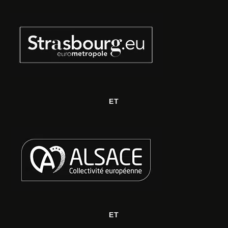
ET
ET