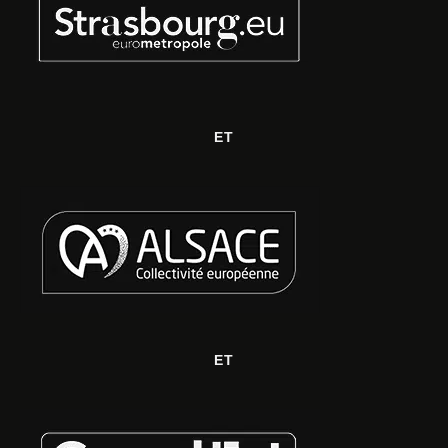
ET
ET