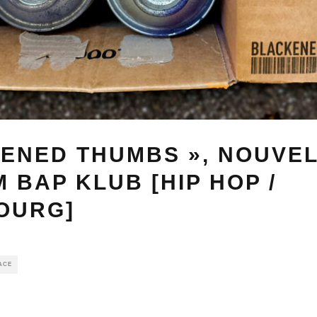
KENED THUMBS », NOUVE
 BAP KLUB [HIP HOP /
OURG]
ACE