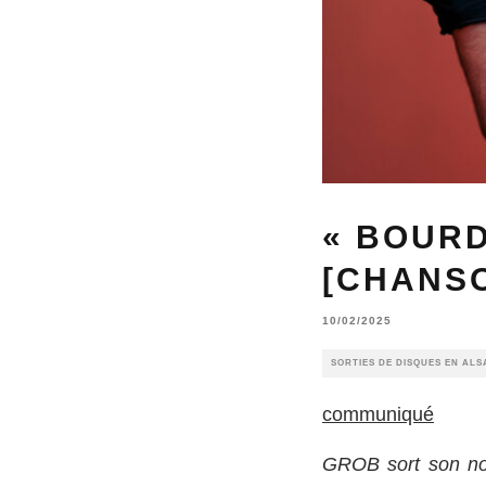
« BOURD
[CHANS
10/02/2025
SORTIES DE DISQUES EN ALS
communiqué
GROB sort son nou