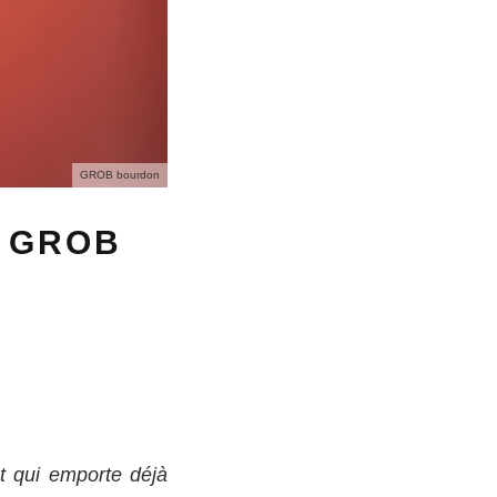
GROB bourdon
E GROB
t qui emporte déjà