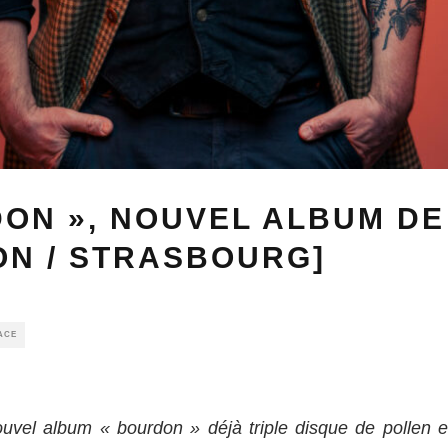
ON », NOUVEL ALBUM D
ON / STRASBOURG]
ACE
vel album « bourdon » déjà triple disque de pollen e