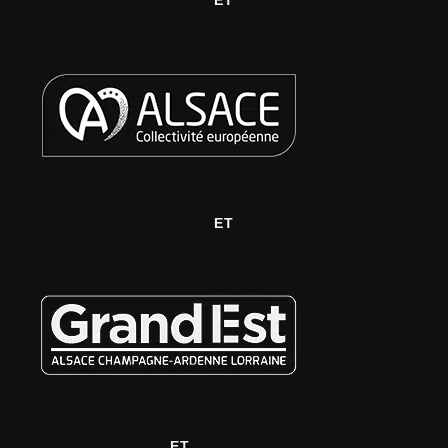
ET
ET