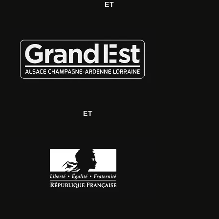
ET
ET