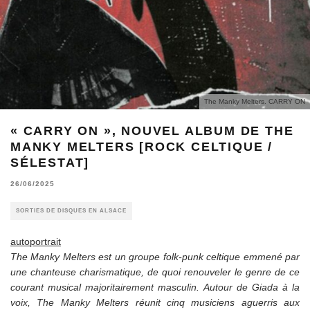
The Manky Melters. CARRY ON
« CARRY ON », NOUVEL ALBUM DE THE
MANKY MELTERS [ROCK CELTIQUE /
SÉLESTAT]
26/06/2025
SORTIES DE DISQUES EN ALSACE
autoportrait
The Manky Melters est un groupe folk-punk celtique emmené par
une chanteuse charismatique, de quoi renouveler le genre de ce
courant musical majoritairement masculin. Autour de Giada à la
voix, The Manky Melters réunit cinq musiciens aguerris aux