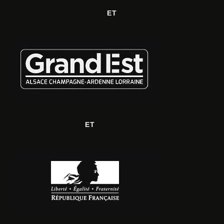
ET
ET