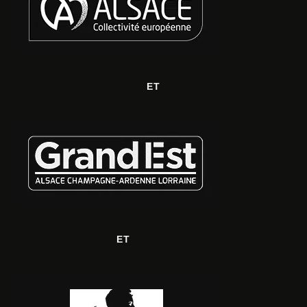
ET
ET