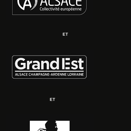
ET
ET