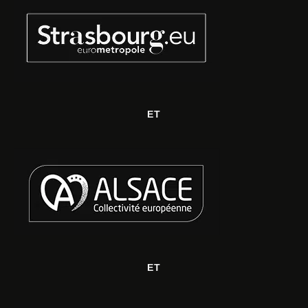
ET
ET