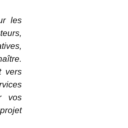
ur les
teurs,
tives,
aître.
t vers
rvices
r vos
projet