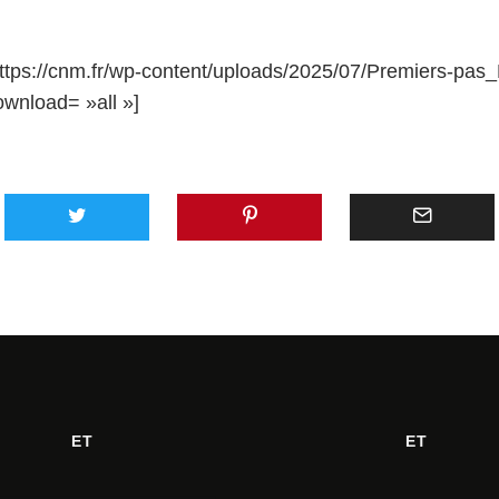
ttps://cnm.fr/wp-content/uploads/2025/07/Premiers-pas_
ownload= »all »]
ET
ET