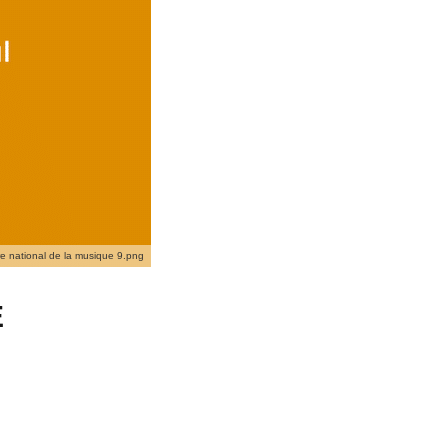
e national de la musique 9.png
E