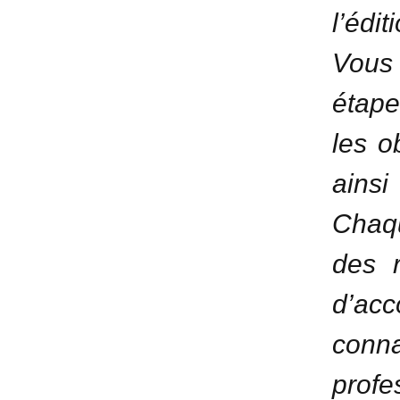
l’édi
Vous 
étape
les o
ainsi
Chaqu
des r
d’ac
conna
profe