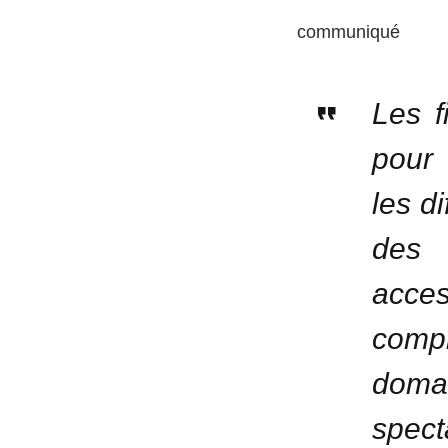
communiqué
Les f
pour
les di
des 
acce
comp
doma
spec