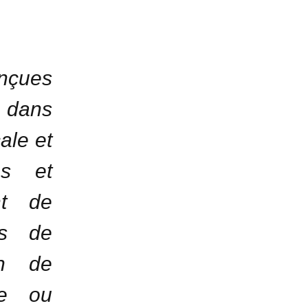
onçues
 dans
cale et
es et
nt de
es de
on de
ée ou