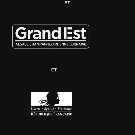
ET
ET