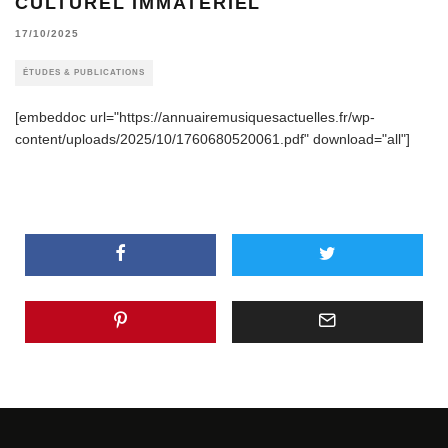
CULTUREL IMMATÉRIEL
17/10/2025
ÉTUDES & PUBLICATIONS
[embeddoc url="https://annuairemusiquesactuelles.fr/wp-
content/uploads/2025/10/1760680520061.pdf" download="all"]