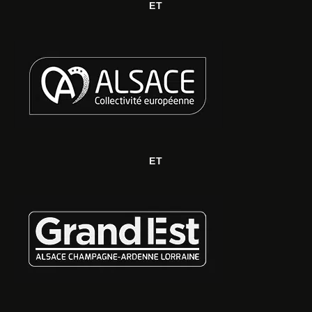
ET
ET