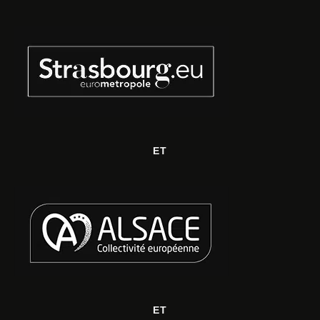
ET
ET