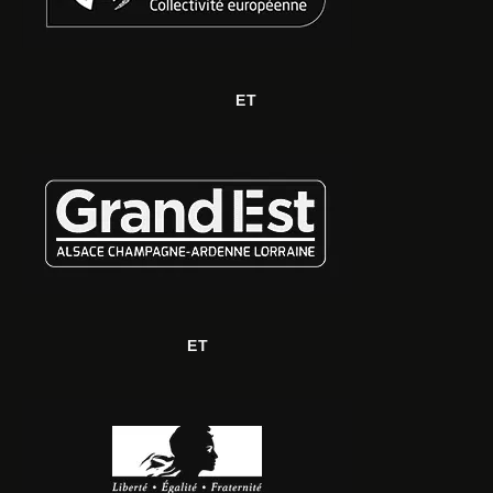
ET
ET