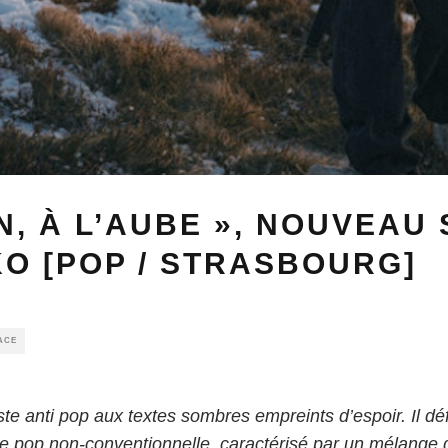
N, À L’AUBE », NOUVEAU
O [POP / STRASBOURG]
ACE
e anti pop aux textes sombres empreints d’espoir. Il défi
 pop non-conventionnelle, caractérisé par un mélange d