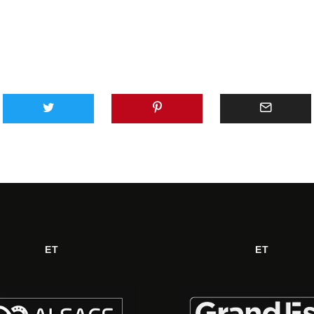
ET
ET