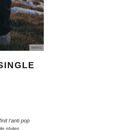
NAEKO
 SINGLE
nit l’anti pop
e styles