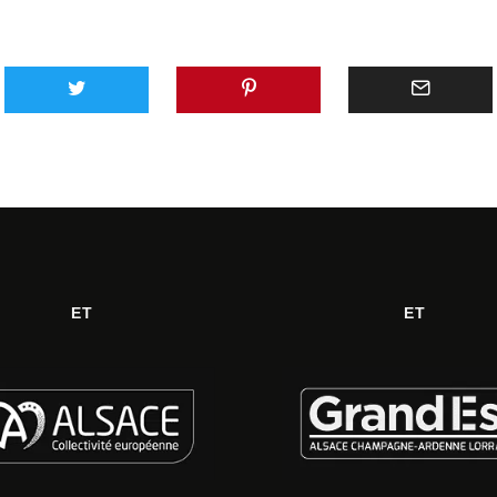
ET
ET