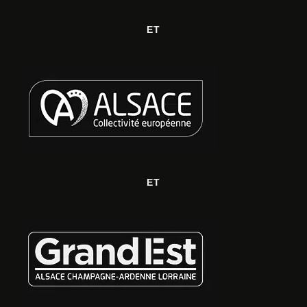
ET
ET