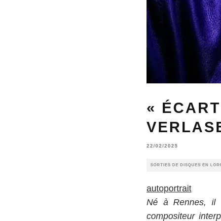
« ÉCART
VERLASE
22/02/2025
SORTIES DE DISQUES EN LOR
autoportrait
Né à Rennes, il 
compositeur inter