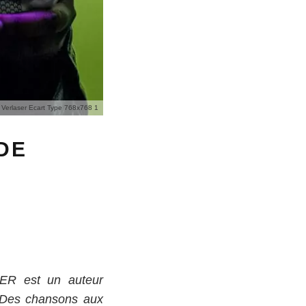
Verlaser Ecart Type 768x768 1
DE
SER est un auteur
? Des chansons aux