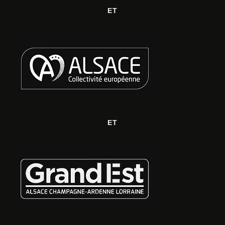
ET
ET