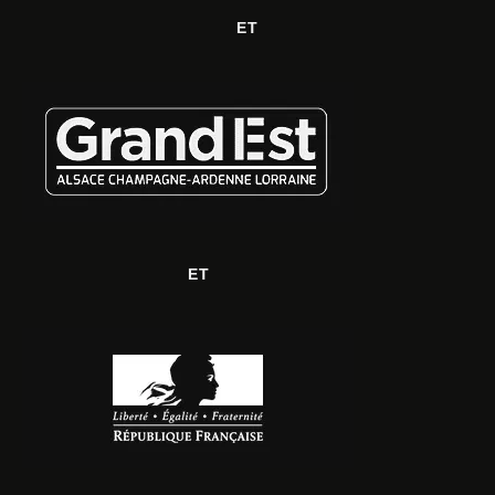
ET
ET