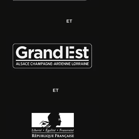
ET
ET