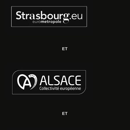
ET
ET