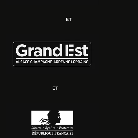
ET
ET