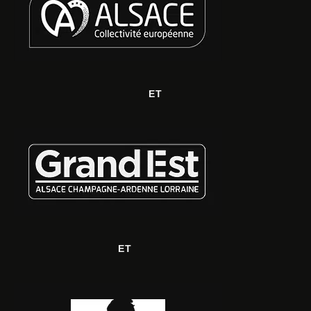
ET
ET