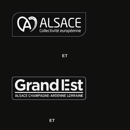
ET
ET