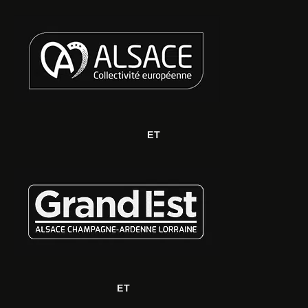
ET
ET