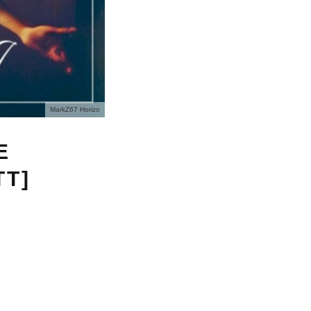
MarkZ67 Horizo
E
TT]