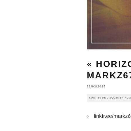
« HORIZ
MARKZ67
22/03/2025
SORTIES DE DISQUES EN ALS
linktr.ee/markz