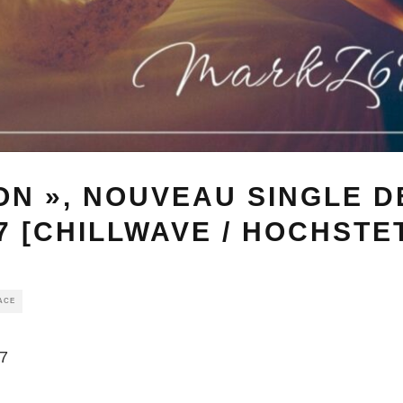
ON », NOUVEAU SINGLE D
 [CHILLWAVE / HOCHSTE
ACE
67