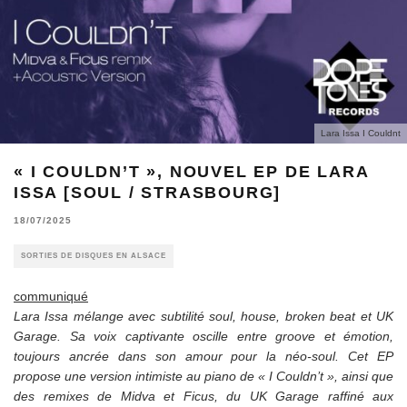
Lara Issa I Couldnt
« I COULDN’T », NOUVEL EP DE LARA
ISSA [SOUL / STRASBOURG]
18/07/2025
SORTIES DE DISQUES EN ALSACE
communiqué
Lara Issa mélange avec subtilité soul, house, broken beat et UK
Garage. Sa voix captivante oscille entre groove et émotion,
toujours ancrée dans son amour pour la néo-soul. Cet EP
propose une version intimiste au piano de « I Couldn’t », ainsi que
des remixes de Midva et Ficus, du UK Garage raffiné aux