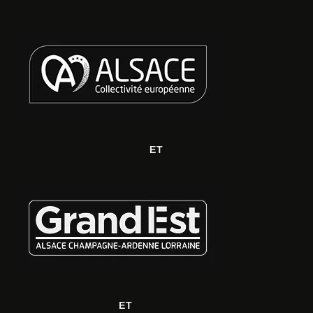
ET
ET