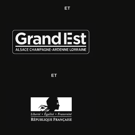
ET
ET