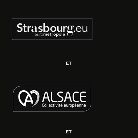
ET
ET